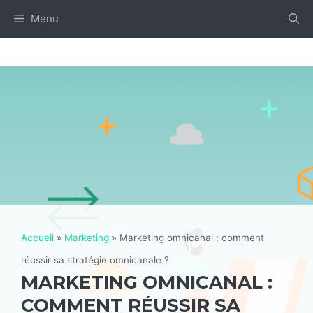
Aller
Menu
au
contenu
Accueil
»
Marketing
»
Marketing omnicanal : comment
réussir sa stratégie omnicanale ?
MARKETING OMNICANAL :
COMMENT RÉUSSIR SA