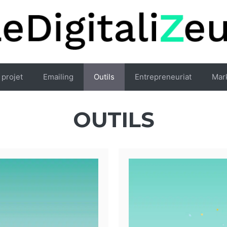
 projet
Emailing
Outils
Entrepreneuriat
Mar
OUTILS