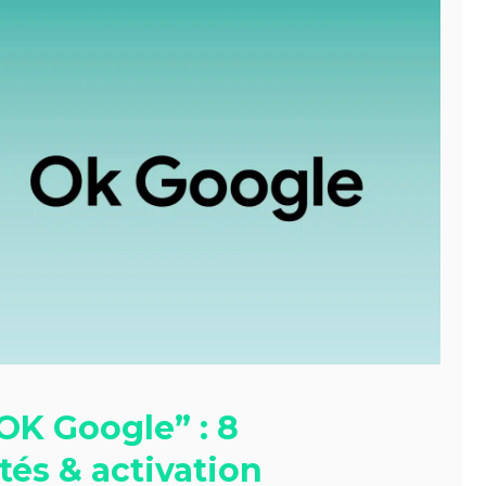
“OK Google” : 8
tés & activation