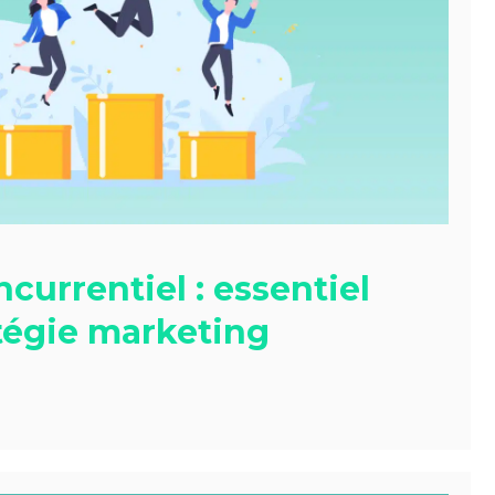
urrentiel : essentiel
atégie marketing