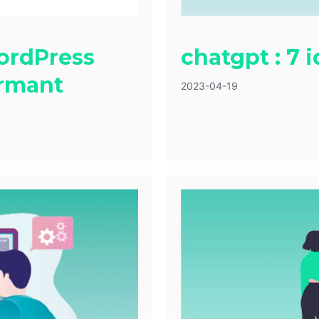
ordPress
chatgpt : 7 i
ormant
2023-04-19