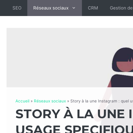
Aller
SEO
Réseaux sociaux
CRM
Gestion de
au
contenu
Accueil
»
Réseaux sociaux
»
Story à la une Instagram : quel 
STORY À LA UNE 
USAGE SPECIFIQU