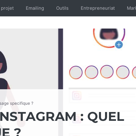
 projet
Emailing
Outils
Entrepreneuriat
Mar
usage specifique ?
INSTAGRAM : QUEL
E ?