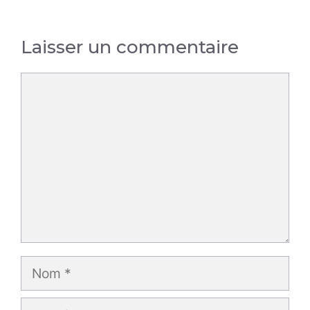
Laisser un commentaire
Commentaire
Nom
E-