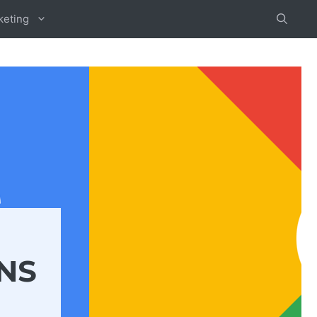
keting
NS