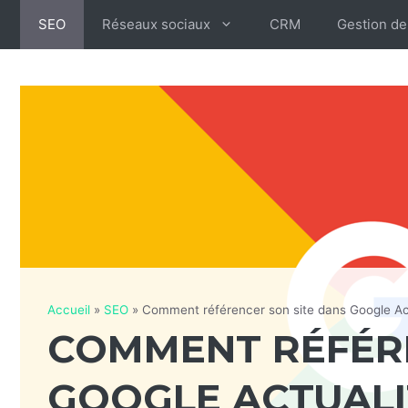
Aller
SEO
Réseaux sociaux
CRM
Gestion de
au
contenu
Accueil
»
SEO
»
Comment référencer son site dans Google Ac
COMMENT RÉFÉRE
GOOGLE ACTUALI