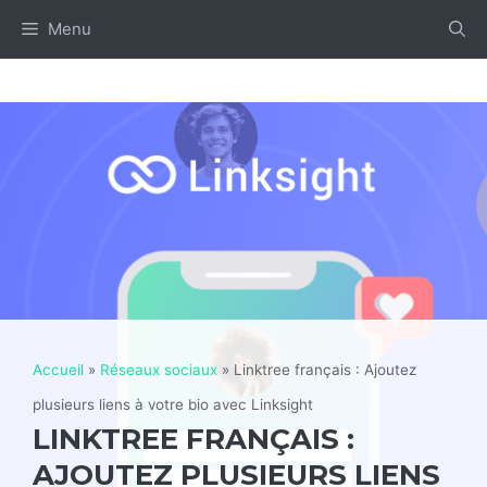
Aller
Menu
au
contenu
Accueil
»
Réseaux sociaux
»
Linktree français : Ajoutez
plusieurs liens à votre bio avec Linksight
LINKTREE FRANÇAIS :
AJOUTEZ PLUSIEURS LIENS