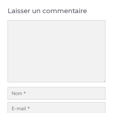
Laisser un commentaire
Commentaire
Nom
E-