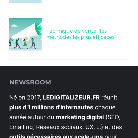
Technique de vente : les
méthodes les plus efficaces
NEWSROOM
Né en 2017,
LEDIGITALIZEUR.FR
réunit
plus d'1 millions d'internautes
chaque
année autour du
marketing digital
(SEO,
Emailing, Réseaux sociaux, UX, ...) et des
outils nécessaires aux scale-ups
pour