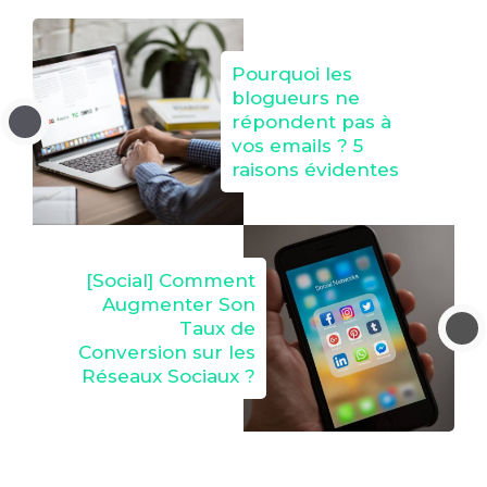
Pourquoi les
blogueurs ne
répondent pas à
vos emails ? 5
raisons évidentes
[Social] Comment
Augmenter Son
Taux de
Conversion sur les
Réseaux Sociaux ?