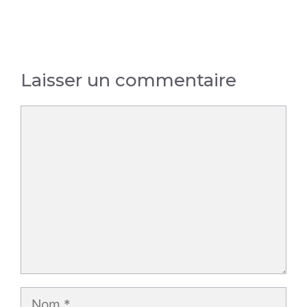
Laisser un commentaire
Commentaire
Nom