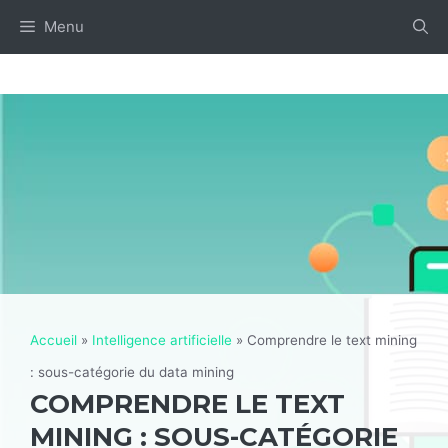
Aller
Menu
au
contenu
Accueil
»
Intelligence artificielle
»
Comprendre le text mining
: sous-catégorie du data mining
COMPRENDRE LE TEXT
MINING : SOUS-CATÉGORIE