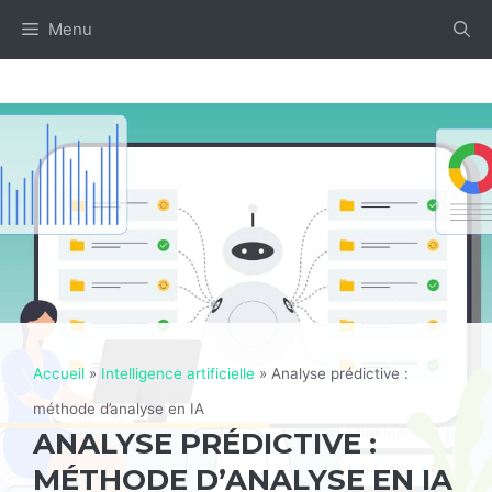
Aller
Menu
au
contenu
Accueil
»
Intelligence artificielle
»
Analyse prédictive :
méthode d’analyse en IA
ANALYSE PRÉDICTIVE :
MÉTHODE D’ANALYSE EN IA