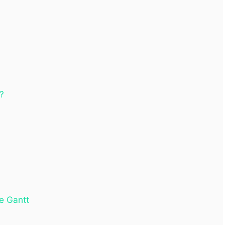
?
e Gantt