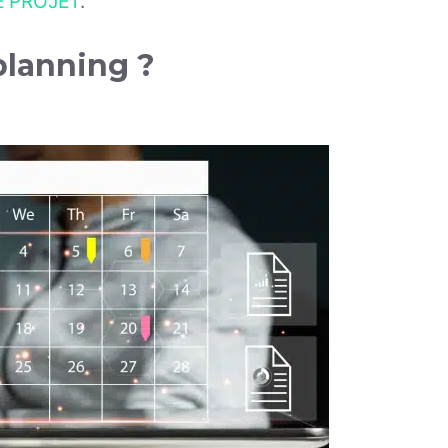
 PROJET
.
planning ?