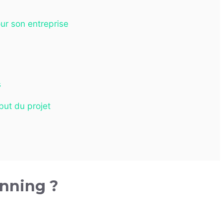
our son entreprise
s
but du projet
anning ?