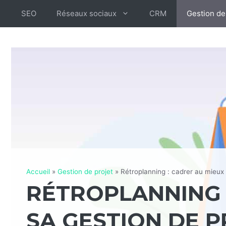
Aller
SEO
Réseaux sociaux
CRM
Gestion de
au
contenu
Accueil
»
Gestion de projet
»
Rétroplanning : cadrer au mieux 
RÉTROPLANNING 
SA GESTION DE 