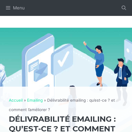
Aller
Menu
au
contenu
Accueil
»
Emailing
»
Délivrabilité emailing : qu’est-ce ? et
comment l’améliorer ?
DÉLIVRABILITÉ EMAILING :
QU’EST-CE ? ET COMMENT