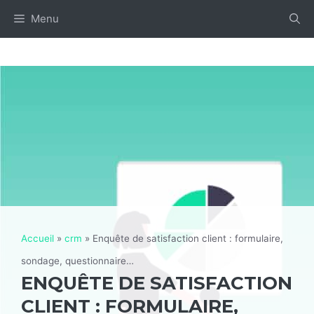
Aller
Menu
au
contenu
Accueil
»
crm
»
Enquête de satisfaction client : formulaire,
sondage, questionnaire…
ENQUÊTE DE SATISFACTION
CLIENT : FORMULAIRE,